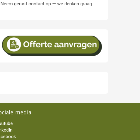
r? Neem gerust contact op — we denken graag
ociale media
outube
nkedIn
acebook